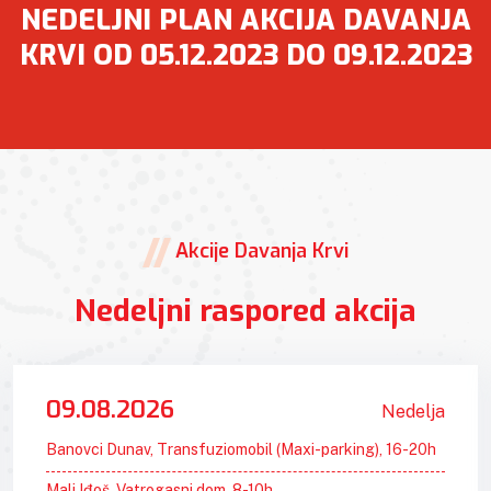
NEDELJNI PLAN AKCIJA DAVANJA
KRVI OD 05.12.2023 DO 09.12.2023
Akcije Davanja Krvi
Nedeljni raspored akcija
09.08.2026
Nedelja
Banovci Dunav, Transfuziomobil (Maxi-parking), 16-20h
Mali Iđoš, Vatrogasni dom, 8-10h