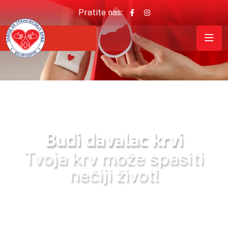
Pratite nas:
Budi davalac krvi
Tvoja krv može spasiti
nečiji život!