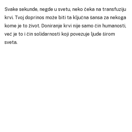
Svake sekunde, negde u svetu, neko čeka na transfuziju
krvi. Tvoj doprinos može biti ta ključna šansa za nekoga
kome je to život. Doniranje krvi nije samo čin humanosti,
već je to i čin solidarnosti koji povezuje ljude širom
sveta.
Nema posebnih zahteva da postaneš davalac krvi. Svi
smo sposobni da doniramo krv, ako smo zdravi i na taj
način ćemo postati važna karika u nečijem izlečenju.
Doniraj deo svoje krvi s ljubavlju i saznaj kako mala
stvar može imati veliki uticaj. Tvoja krv je dar koji se ne
može kupiti, ali može doneti neprocenjivu vrednost
nekom kome je to neophodno.
Budimo zajedno u ovoj humanoj misiji - darujmo krv i
spasimo živote!