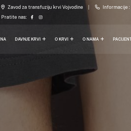
Zavod za transfuziju krvi Vojvodine
Informacije 
Pratite nas:
TNA
DAVNJE KRVI
O KRVI
O NAMA
PACIJENT