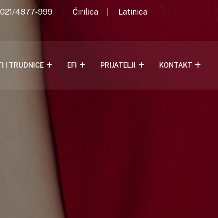
: 021/4877-999
Ćirilica
Latinica
I I TRUDNICE
EFI
PRIJATELJI
KONTAKT