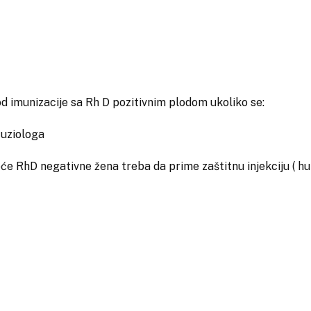
 imunizacije sa Rh D pozitivnim plodom ukoliko se:
uziologa
hD negativne žena treba da prime zaštitnu injekciju ( hum
zitivne eritrocite ploda u krvotoku majke. Eritrociti obložen