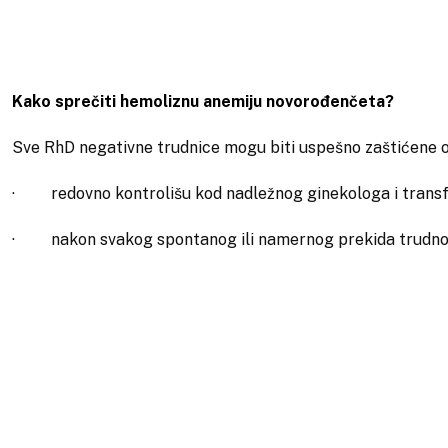
Kako sprečiti hemoliznu anemiju novorođenčeta?
Sve RhD negativne trudnice mogu biti uspešno zaštićene od
· redovno kontrolišu kod nadležnog ginekologa i transf
· nakon svakog spontanog ili namernog prekida trudnoće R
Uloga humanog anti D imunoglobulin je da se veže za RhD po
dolazi do imunizacije odnosno neželjenog reakcije.