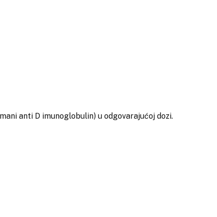
ani anti D imunoglobulin) u odgovarajućoj dozi.
i ovim antitelima brzo se odstranjuju iz majčine krvi i ne